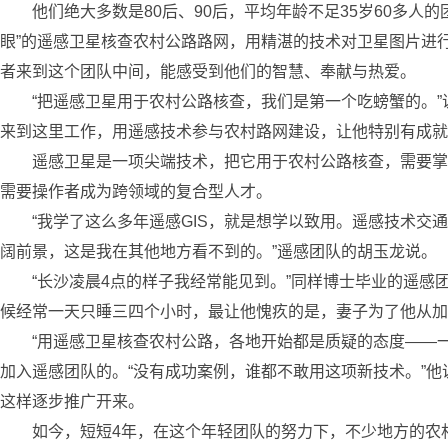
他们绝大多数是80后、90后，平均年龄不足35岁60多人的
眼”的遥感卫星核查农村公路路网，用精湛的技术对卫星图片进
者来到这个团队中间，能感受到他们的智慧、奉献与热爱。
“把遥感卫星用于农村公路核查，我们是第一个吃螃蟹的。”说
来到这里工作，用遥感技术参与农村路网建设，让他特别有成就
遥感卫星是一项尖端技术，把它用于农村公路核查，需要掌握
需要操作者成为跨领域的复合型人才。
“我学了这么多年遥感GIS，就是想学以致用。遥感技术交通
阔前景，这是我在其他地方看不到的。”遥感团队的胡玉龙说。
“长沙凌晨4点的样子我经常能见到。”同样博士毕业的遥感团队
候经常一天只睡三四个小时，最让他愧疚的是，妻子为了他从加
“用遥感卫星核查农村公路，各地开始都是质疑的态度——一
加入遥感团队的。“没有成功案例，谁都不敢用这项新技术。”
这样逐步推广开来。
如今，短短4年，在这个年轻团队的努力下，不少地方的农村