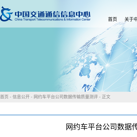
首页
关于
首页
-
信息公开
-
网约车平台公司数据传输质量测评
- 正文
网约车平台公司数据传