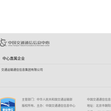
中心直属企业
交通运输通信信息集团有限公司
主管部门：中华人民共和国交通运输部
中国交通通信信息中心 w
版权所有、主办：中国交通通信信息中心
地址：北京市朝阳区