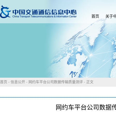
首页
关于
首页
-
信息公开
-
网约车平台公司数据传输质量测评
- 正文
网约车平台公司数据传