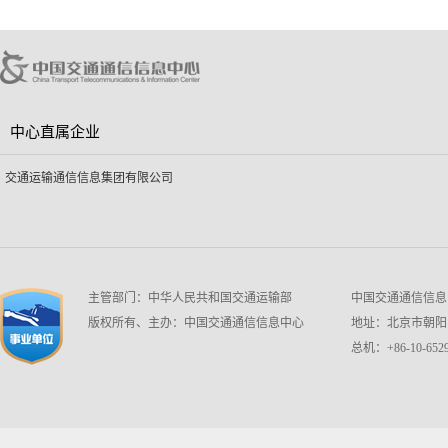
中心直属企业
交通运输通信信息集团有限公司
主管部门：中华人民共和国交通运输部
中国交通通信信息中心 w
版权所有、主办：中国交通通信信息中心
地址：北京市朝阳区
总机：+86-10-6529